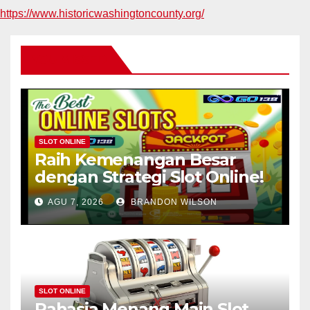
https://www.historicwashingtoncounty.org/
YOU MISSED
SLOT ONLINE
Raih Kemenangan Besar
dengan Strategi Slot Online!
AGU 7, 2026
BRANDON WILSON
SLOT ONLINE
Rahasia Menang Main Slot