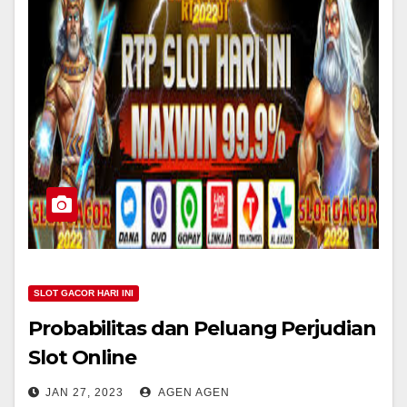
SLOT GACOR HARI INI
Probabilitas dan Peluang Perjudian
Slot Online
JAN 27, 2023
AGEN AGEN