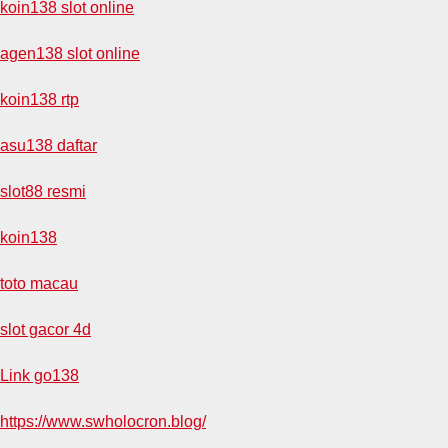
koin138 slot online
agen138 slot online
koin138 rtp
asu138 daftar
slot88 resmi
koin138
toto macau
slot gacor 4d
Link go138
https://www.swholocron.blog/