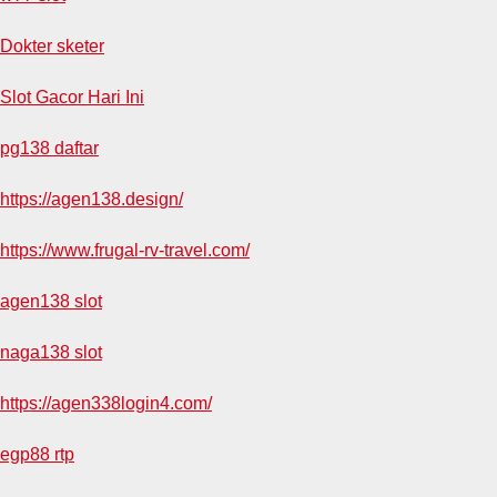
Dokter sketer
Slot Gacor Hari Ini
pg138 daftar
https://agen138.design/
https://www.frugal-rv-travel.com/
agen138 slot
naga138 slot
https://agen338login4.com/
egp88 rtp