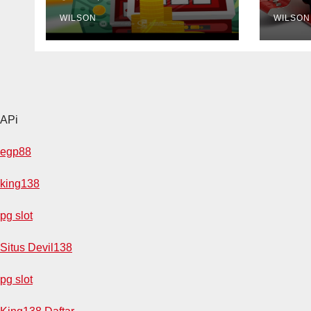
Suks
WILSON
WILSON
APi
egp88
king138
pg slot
Situs Devil138
pg slot