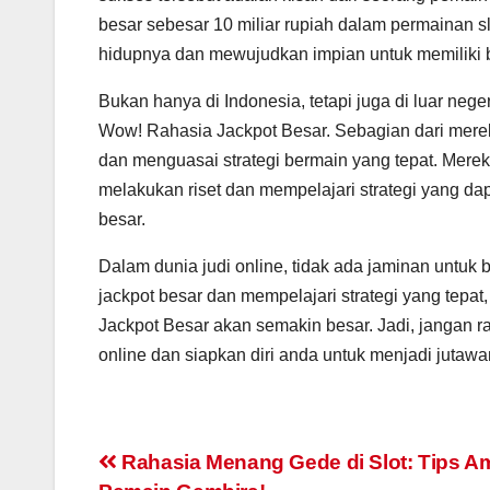
besar sebesar 10 miliar rupiah dalam permainan s
hidupnya dan mewujudkan impian untuk memiliki bi
Bukan hanya di Indonesia, tetapi juga di luar neg
Wow! Rahasia Jackpot Besar. Sebagian dari mer
dan menguasai strategi bermain yang tepat. Mere
melakukan riset dan mempelajari strategi yang 
besar.
Dalam dunia judi online, tidak ada jaminan untuk
jackpot besar dan mempelajari strategi yang tepa
Jackpot Besar akan semakin besar. Jadi, jangan
online dan siapkan diri anda untuk menjadi jutawa
Navigasi
Rahasia Menang Gede di Slot: Tips A