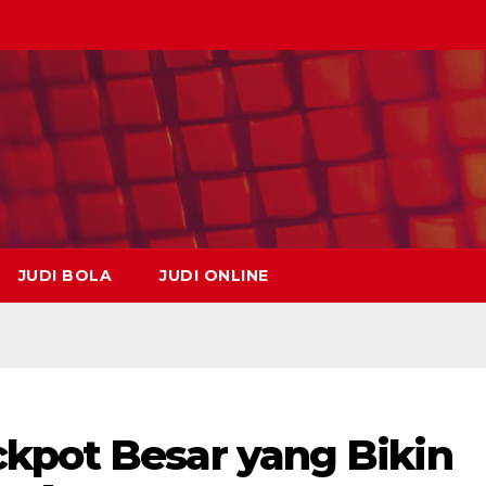
JUDI BOLA
JUDI ONLINE
kpot Besar yang Bikin