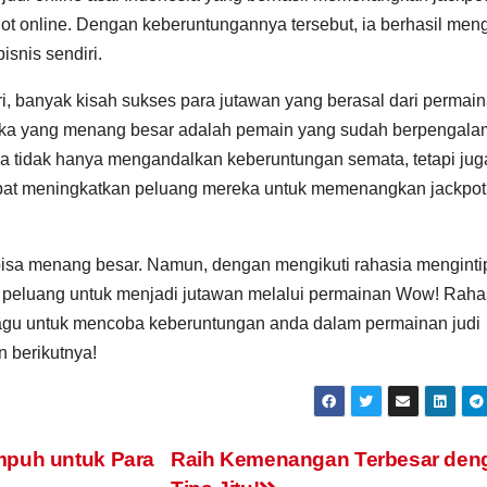
lot online. Dengan keberuntungannya tersebut, ia berhasil me
snis sendiri.
eri, banyak kisah sukses para jutawan yang berasal dari permai
eka yang menang besar adalah pemain yang sudah berpengal
ka tidak hanya mengandalkan keberuntungan semata, tetapi jug
dapat meningkatkan peluang mereka untuk memenangkan jackpot
 bisa menang besar. Namun, dengan mengikuti rahasia menginti
t, peluang untuk menjadi jutawan melalui permainan Wow! Raha
 ragu untuk mencoba keberuntungan anda dalam permainan judi
n berikutnya!
mpuh untuk Para
Raih Kemenangan Terbesar den