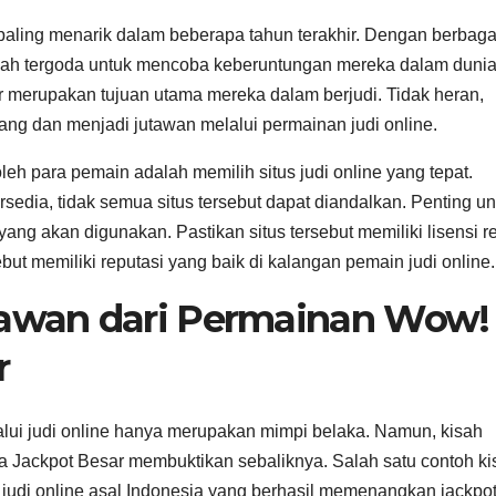
g paling menarik dalam beberapa tahun terakhir. Dengan berbaga
lah tergoda untuk mencoba keberuntungan mereka dalam dunia
r merupakan tujuan utama mereka dalam berjudi. Tidak heran,
ng dan menjadi jutawan melalui permainan judi online.
leh para pemain adalah memilih situs judi online yang tepat.
rsedia, tidak semua situs tersebut dapat diandalkan. Penting un
yang akan digunakan. Pastikan situs tersebut memiliki lisensi r
sebut memiliki reputasi yang baik di kalangan pemain judi online.
tawan dari Permainan Wow!
r
lui judi online hanya merupakan mimpi belaka. Namun, kisah
 Jackpot Besar membuktikan sebaliknya. Salah satu contoh ki
 judi online asal Indonesia yang berhasil memenangkan jackpo