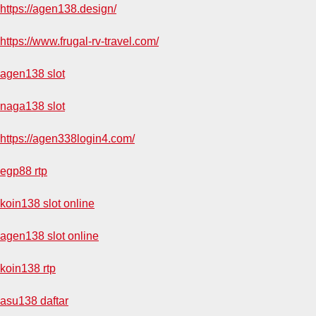
https://agen138.design/
https://www.frugal-rv-travel.com/
agen138 slot
naga138 slot
https://agen338login4.com/
egp88 rtp
koin138 slot online
agen138 slot online
koin138 rtp
asu138 daftar