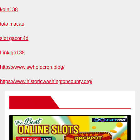
koin138
toto macau
slot gacor 4d
Link go138
https://www.swholocron.blog/
https://www.historicwashingtoncounty.org/
YOU MISSED
SLOT ONLINE