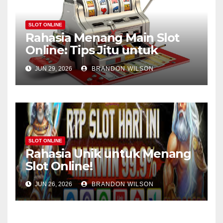
SLOT ONLINE
Rahasia Menang Main Slot
Online: Tips Jitu untuk
Sukses!
JUN 29, 2026
BRANDON WILSON
SLOT ONLINE
Rahasia Unik untuk Menang
Slot Online!
JUN 26, 2026
BRANDON WILSON