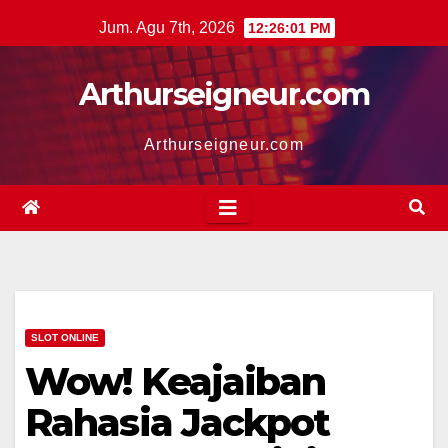
Skip
Jum. Agu 7th, 2026
12:26:02 PM
to
content
Arthurseigneur.com
Arthurseigneur.com
SLOT ONLINE
Wow! Keajaiban
Rahasia Jackpot