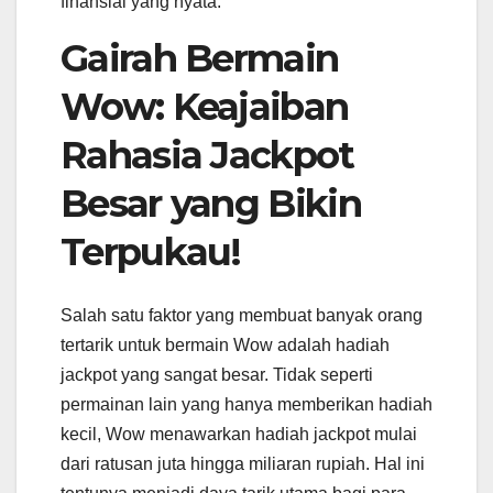
finansial yang nyata.
Gairah Bermain
Wow: Keajaiban
Rahasia Jackpot
Besar yang Bikin
Terpukau!
Salah satu faktor yang membuat banyak orang
tertarik untuk bermain Wow adalah hadiah
jackpot yang sangat besar. Tidak seperti
permainan lain yang hanya memberikan hadiah
kecil, Wow menawarkan hadiah jackpot mulai
dari ratusan juta hingga miliaran rupiah. Hal ini