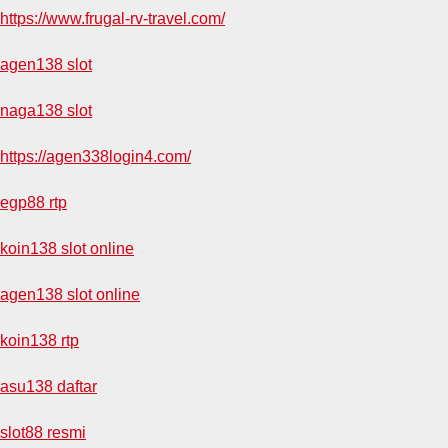
https://www.frugal-rv-travel.com/
agen138 slot
naga138 slot
https://agen338login4.com/
egp88 rtp
koin138 slot online
agen138 slot online
koin138 rtp
asu138 daftar
slot88 resmi