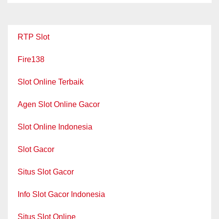
RTP Slot
Fire138
Slot Online Terbaik
Agen Slot Online Gacor
Slot Online Indonesia
Slot Gacor
Situs Slot Gacor
Info Slot Gacor Indonesia
Situs Slot Online