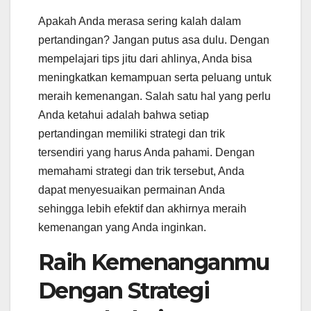
Apakah Anda merasa sering kalah dalam
pertandingan? Jangan putus asa dulu. Dengan
mempelajari tips jitu dari ahlinya, Anda bisa
meningkatkan kemampuan serta peluang untuk
meraih kemenangan. Salah satu hal yang perlu
Anda ketahui adalah bahwa setiap
pertandingan memiliki strategi dan trik
tersendiri yang harus Anda pahami. Dengan
memahami strategi dan trik tersebut, Anda
dapat menyesuaikan permainan Anda
sehingga lebih efektif dan akhirnya meraih
kemenangan yang Anda inginkan.
Raih Kemenanganmu
Dengan Strategi