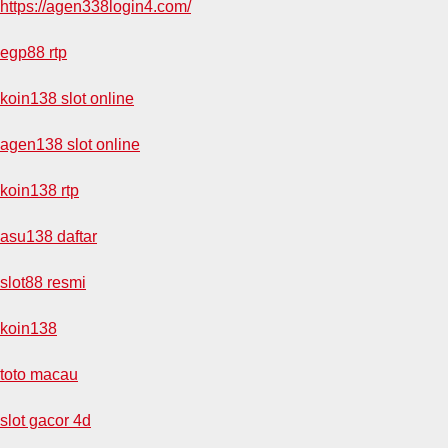
https://agen338login4.com/
egp88 rtp
koin138 slot online
agen138 slot online
koin138 rtp
asu138 daftar
slot88 resmi
koin138
toto macau
slot gacor 4d