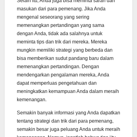
Selain itu, Anda juga bisa meminta saran dan
masukan dari para pemenang. Jika Anda
mengenal seseorang yang sering
memenangkan pertandingan yang sama
dengan Anda, tidak ada salahnya untuk
meminta tips dan trik dari mereka. Mereka
mungkin memiliki strategi yang berbeda dan
bisa memberikan sudut pandang baru dalam
memenangkan pertandingan. Dengan
mendengarkan pengalaman mereka, Anda
dapat memperluas pengetahuan dan
meningkatkan kemampuan Anda dalam meraih
kemenangan.
Semakin banyak informasi yang Anda dapatkan
tentang strategi dan trik dari para pemenang,
semakin besar juga peluang Anda untuk meraih