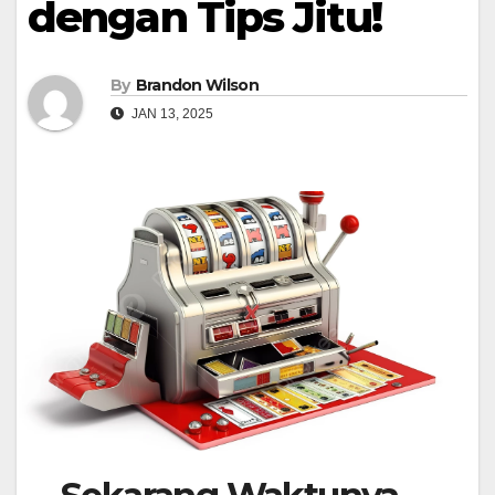
dengan Tips Jitu!
By
Brandon Wilson
JAN 13, 2025