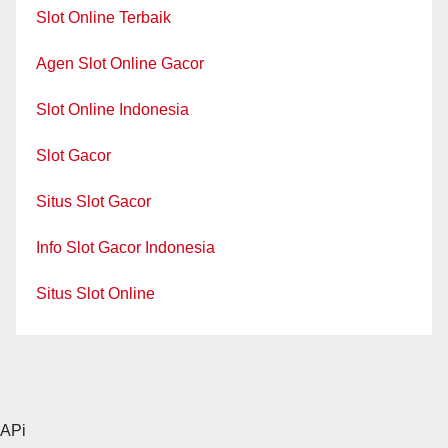
Slot Online Terbaik
Agen Slot Online Gacor
Slot Online Indonesia
Slot Gacor
Situs Slot Gacor
Info Slot Gacor Indonesia
Situs Slot Online
APi