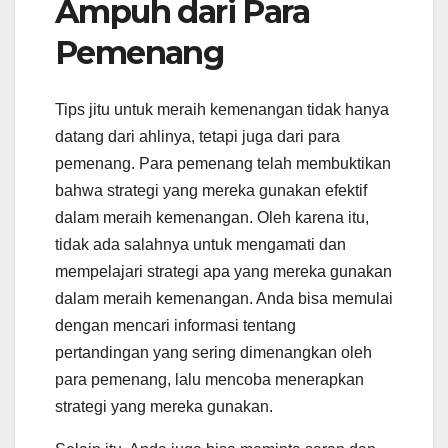
Ampuh dari Para
Pemenang
Tips jitu untuk meraih kemenangan tidak hanya
datang dari ahlinya, tetapi juga dari para
pemenang. Para pemenang telah membuktikan
bahwa strategi yang mereka gunakan efektif
dalam meraih kemenangan. Oleh karena itu,
tidak ada salahnya untuk mengamati dan
mempelajari strategi apa yang mereka gunakan
dalam meraih kemenangan. Anda bisa memulai
dengan mencari informasi tentang
pertandingan yang sering dimenangkan oleh
para pemenang, lalu mencoba menerapkan
strategi yang mereka gunakan.