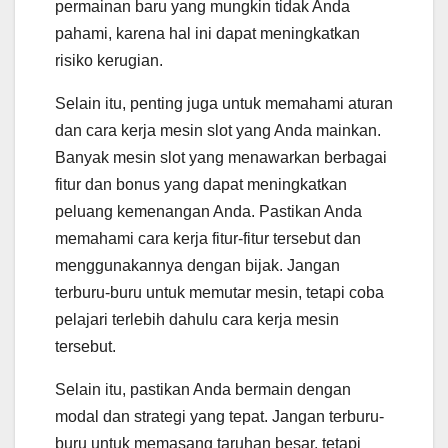
permainan baru yang mungkin tidak Anda
pahami, karena hal ini dapat meningkatkan
risiko kerugian.
Selain itu, penting juga untuk memahami aturan
dan cara kerja mesin slot yang Anda mainkan.
Banyak mesin slot yang menawarkan berbagai
fitur dan bonus yang dapat meningkatkan
peluang kemenangan Anda. Pastikan Anda
memahami cara kerja fitur-fitur tersebut dan
menggunakannya dengan bijak. Jangan
terburu-buru untuk memutar mesin, tetapi coba
pelajari terlebih dahulu cara kerja mesin
tersebut.
Selain itu, pastikan Anda bermain dengan
modal dan strategi yang tepat. Jangan terburu-
buru untuk memasang taruhan besar, tetapi