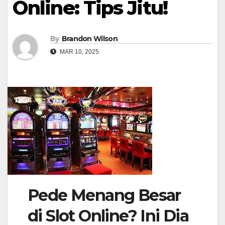
Online: Tips Jitu!
By
Brandon Wilson
MAR 10, 2025
Pede Menang Besar
di Slot Online? Ini Dia