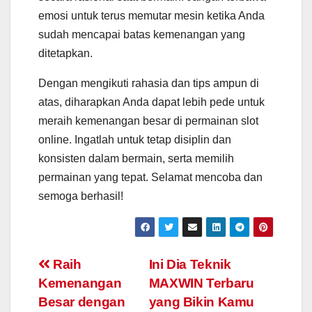
emosi untuk terus memutar mesin ketika Anda
sudah mencapai batas kemenangan yang
ditetapkan.
Dengan mengikuti rahasia dan tips ampun di
atas, diharapkan Anda dapat lebih pede untuk
meraih kemenangan besar di permainan slot
online. Ingatlah untuk tetap disiplin dan
konsisten dalam bermain, serta memilih
permainan yang tepat. Selamat mencoba dan
semoga berhasil!
Navigasi
Raih
Ini Dia Teknik
Kemenangan
MAXWIN Terbaru
pos
Besar dengan
yang Bikin Kamu