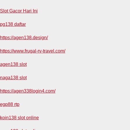
Slot Gacor Hari Ini
pg138 daftar
https://agen138.design/
https://www.frugal-rv-travel.com/
agen138 slot
naga138 slot
https://agen338login4.com/
egp88 rtp
koin138 slot online