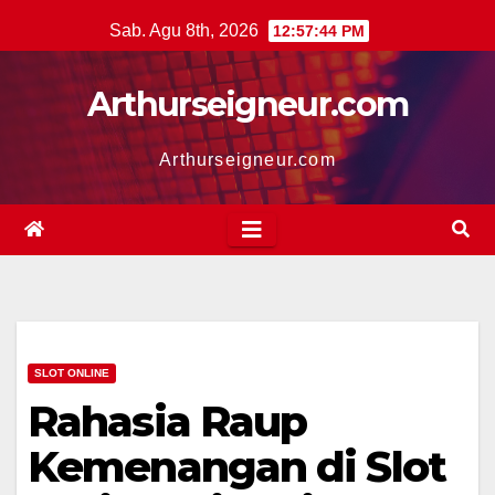
Skip
Sab. Agu 8th, 2026
12:57:45 PM
to
content
Arthurseigneur.com
Arthurseigneur.com
SLOT ONLINE
Rahasia Raup
Kemenangan di Slot