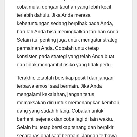
coba mulai dengan taruhan yang lebih kecil
terlebih dahulu. Jika Anda merasa
keberuntungan sedang berpihak pada Anda,
barulah Anda bisa meningkatkan taruhan Anda.
Selain itu, penting juga untuk mengatur strategi
permainan Anda. Cobalah untuk tetap
konsisten pada strategi yang telah Anda buat
dan tidak mengambil risiko yang tidak perlu.
Terakhir, tetaplah bersikap positif dan jangan
terbawa emosi saat bermain. Jika Anda
mengalami kekalahan, jangan terus
memaksakan diri untuk memenangkan kembali
uang yang sudah hilang. Cobalah untuk
berhenti sejenak dan coba lagi di lain waktu.
Selain itu, tetap bersikap tenang dan berpikir
secara rasional saat bermain. Jangan terbawa