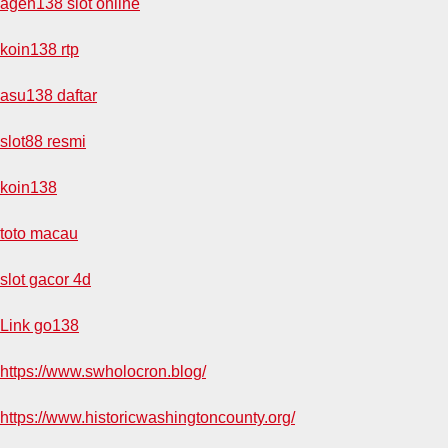
agen138 slot online
koin138 rtp
asu138 daftar
slot88 resmi
koin138
toto macau
slot gacor 4d
Link go138
https://www.swholocron.blog/
https://www.historicwashingtoncounty.org/