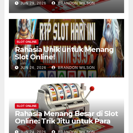
JUN 29, 2026
BRANDON WILSON
SLOT ONLINE
Rahasia Unik untuk Menang
Slot Online!
JUN 26, 2026
BRANDON WILSON
SLOT ONLINE
Rahasia Menang Besar di Slot
Online: Trik Jitu untuk Para
Pemain!
JUN 24, 2026
BRANDON WILSON