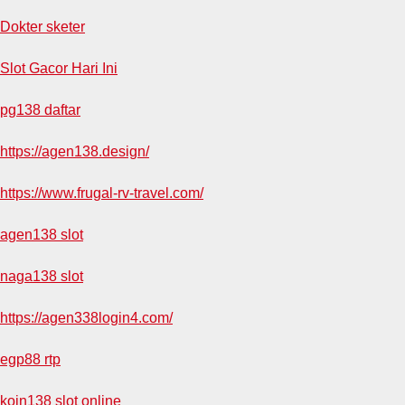
Dokter sketer
Slot Gacor Hari Ini
pg138 daftar
https://agen138.design/
https://www.frugal-rv-travel.com/
agen138 slot
naga138 slot
https://agen338login4.com/
egp88 rtp
koin138 slot online