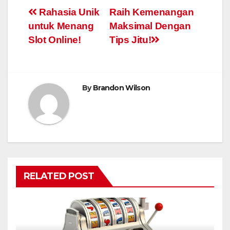
Navigasi
Rahasia Unik
Raih Kemenangan
untuk Menang
Maksimal Dengan
pos
Slot Online!
Tips Jitu!
By
Brandon Wilson
RELATED POST