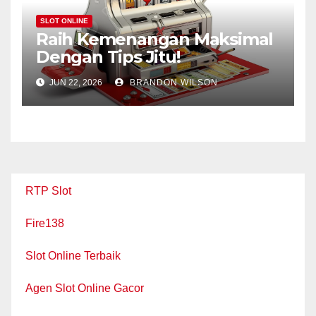
SLOT ONLINE
Raih Kemenangan Maksimal
Dengan Tips Jitu!
JUN 22, 2026
BRANDON WILSON
RTP Slot
Fire138
Slot Online Terbaik
Agen Slot Online Gacor