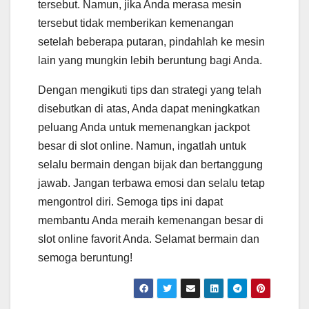
tersebut. Namun, jika Anda merasa mesin
tersebut tidak memberikan kemenangan
setelah beberapa putaran, pindahlah ke mesin
lain yang mungkin lebih beruntung bagi Anda.
Dengan mengikuti tips dan strategi yang telah
disebutkan di atas, Anda dapat meningkatkan
peluang Anda untuk memenangkan jackpot
besar di slot online. Namun, ingatlah untuk
selalu bermain dengan bijak dan bertanggung
jawab. Jangan terbawa emosi dan selalu tetap
mengontrol diri. Semoga tips ini dapat
membantu Anda meraih kemenangan besar di
slot online favorit Anda. Selamat bermain dan
semoga beruntung!