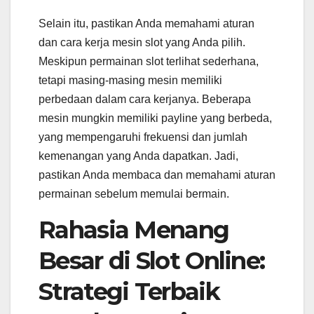
Selain itu, pastikan Anda memahami aturan
dan cara kerja mesin slot yang Anda pilih.
Meskipun permainan slot terlihat sederhana,
tetapi masing-masing mesin memiliki
perbedaan dalam cara kerjanya. Beberapa
mesin mungkin memiliki payline yang berbeda,
yang mempengaruhi frekuensi dan jumlah
kemenangan yang Anda dapatkan. Jadi,
pastikan Anda membaca dan memahami aturan
permainan sebelum memulai bermain.
Rahasia Menang
Besar di Slot Online:
Strategi Terbaik