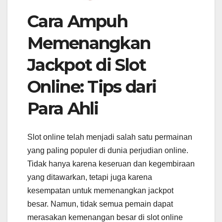
Cara Ampuh
Memenangkan
Jackpot di Slot
Online: Tips dari
Para Ahli
Slot online telah menjadi salah satu permainan
yang paling populer di dunia perjudian online.
Tidak hanya karena keseruan dan kegembiraan
yang ditawarkan, tetapi juga karena
kesempatan untuk memenangkan jackpot
besar. Namun, tidak semua pemain dapat
merasakan kemenangan besar di slot online