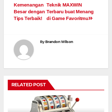
Kemenangan
Teknik MAXWIN
pos
Besar dengan
Terbaru buat Menang
Tips Terbaik!
di Game Favoritmu
By
Brandon Wilson
RELATED POST