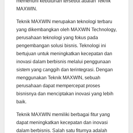
memenuhi kebutuhan tersebut adalah Teknik
MAXWIN.
Teknik MAXWIN merupakan teknologi terbaru
yang dikembangkan oleh MAXWIN Technology,
perusahaan teknologi yang fokus pada
pengembangan solusi bisnis. Teknologi ini
bertujuan untuk meningkatkan kecepatan dan
inovasi dalam berbisnis melalui penggunaan
sistem yang canggih dan terintegrasi. Dengan
menggunakan Teknik MAXWIN, sebuah
perusahaan dapat mempercepat proses
bisnisnya dan menciptakan inovasi yang lebih
baik.
Teknik MAXWIN memiliki berbagai fitur yang
dapat meningkatkan kecepatan dan inovasi
dalam berbisnis. Salah satu fiturnya adalah