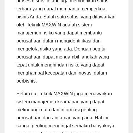
proses bisnis, tetapi juga memberikan solusi
terbaru yang dapat membantu memperkuat
bisnis Anda. Salah satu solusi yang ditawarkan
oleh Teknik MAXWIN adalah sistem
manajemen risiko yang dapat membantu
perusahaan dalam mengidentifikasi dan
mengelola risiko yang ada. Dengan begitu,
perusahaan dapat mengambil langkah yang
tepat untuk menghindari risiko yang dapat
menghambat kecepatan dan inovasi dalam
berbisnis.
Selain itu, Teknik MAXWIN juga menawarkan
sistem manajemen keamanan yang dapat
melindungi data dan informasi penting
perusahaan dari ancaman yang ada. Hal ini
sangat penting mengingat semakin banyaknya