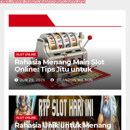
https://www.historicwashingtoncounty.org/
YOU MISSED
SLOT ONLINE
Rahasia Menang Main Slot
Online: Tips Jitu untuk
Sukses!
JUN 29, 2026
BRANDON WILSON
SLOT ONLINE
Rahasia Unik untuk Menang