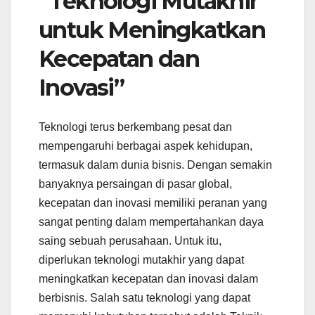
“Teknologi Mutakhir
untuk Meningkatkan
Kecepatan dan
Inovasi”
Teknologi terus berkembang pesat dan
mempengaruhi berbagai aspek kehidupan,
termasuk dalam dunia bisnis. Dengan semakin
banyaknya persaingan di pasar global,
kecepatan dan inovasi memiliki peranan yang
sangat penting dalam mempertahankan daya
saing sebuah perusahaan. Untuk itu,
diperlukan teknologi mutakhir yang dapat
meningkatkan kecepatan dan inovasi dalam
berbisnis. Salah satu teknologi yang dapat