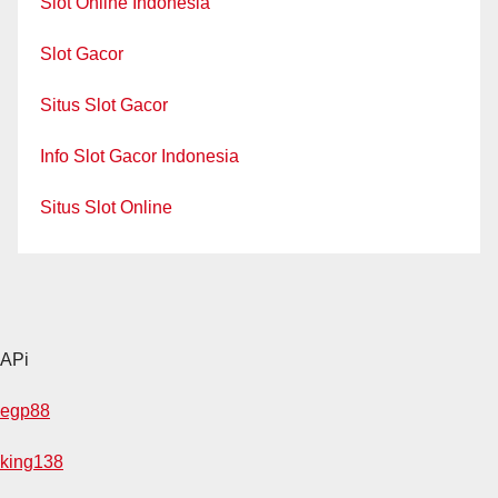
Slot Online Indonesia
Slot Gacor
Situs Slot Gacor
Info Slot Gacor Indonesia
Situs Slot Online
APi
egp88
king138