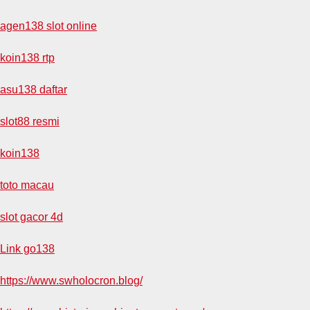
agen138 slot online
koin138 rtp
asu138 daftar
slot88 resmi
koin138
toto macau
slot gacor 4d
Link go138
https://www.swholocron.blog/