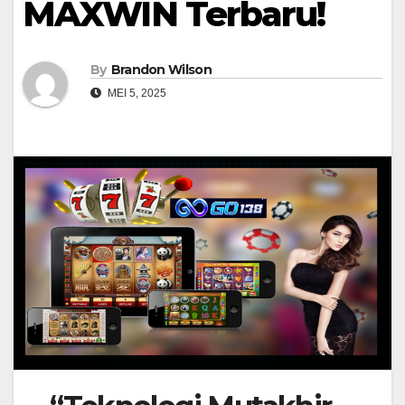
MAXWIN Terbaru!
By
Brandon Wilson
MEI 5, 2025