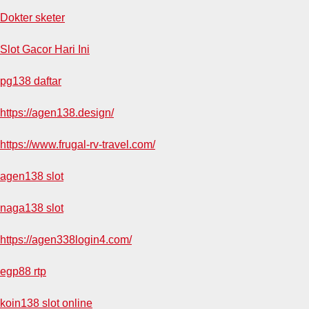
Dokter sketer
Slot Gacor Hari Ini
pg138 daftar
https://agen138.design/
https://www.frugal-rv-travel.com/
agen138 slot
naga138 slot
https://agen338login4.com/
egp88 rtp
koin138 slot online