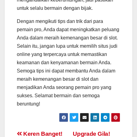
untuk selalu bermain dengan bijak.
Dengan mengikuti tips dan trik dari para
pemain pro, Anda dapat meningkatkan peluang
Anda dalam meraih kemenangan besar di slot.
Selain itu, jangan lupa untuk memilih situs judi
online yang terpercaya untuk memastikan
keamanan dan kenyamanan bermain Anda.
Semoga tips ini dapat membantu Anda dalam
meraih kemenangan besar di slot dan
menjadikan Anda seorang pemain pro yang
sukses. Selamat bermain dan semoga
beruntung!
Navigasi
Keren Banget!
Upgrade Gila!