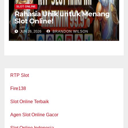
SLOT ONLINE
Rahasia Unik untuk Menang
Slot Online!
JUN 26, 2026
BRANDON WILSON
RTP Slot
Fire138
Slot Online Terbaik
Agen Slot Online Gacor
Slot Online Indonesia