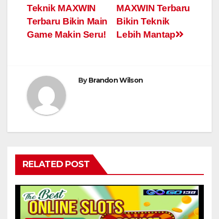
Teknik MAXWIN
MAXWIN Terbaru
pos
Terbaru Bikin Main
Bikin Teknik
Game Makin Seru!
Lebih Mantap
By
Brandon Wilson
RELATED POST