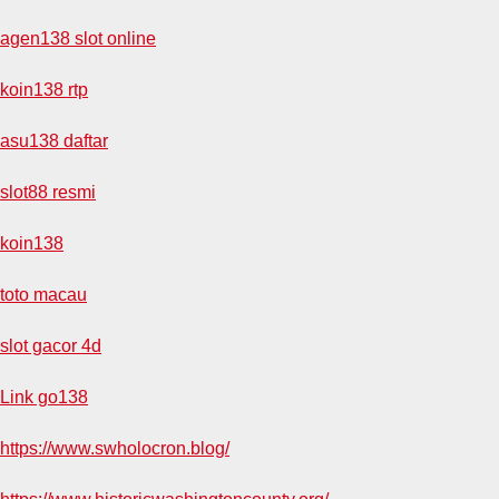
agen138 slot online
koin138 rtp
asu138 daftar
slot88 resmi
koin138
toto macau
slot gacor 4d
Link go138
https://www.swholocron.blog/