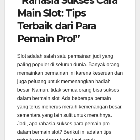
“Rahasia Sukses Cara
Main Slot: Tips
Terbaik dari Para
Pemain Pro!”
Slot adalah salah satu permainan judi yang
paling populer di seluruh dunia. Banyak orang
memainkan permainan ini karena keseruan dan
juga peluang untuk memenangkan hadiah
besar. Namun, tidak semua orang bisa sukses
dalam bermain slot. Ada beberapa pemain
yang terus menerus meraih kemenangan besar,
sementara yang lain sulit untuk meraihnya.
Jadi, apa rahasia sukses para pemain pro
dalam bermain slot? Berikut ini adalah tips